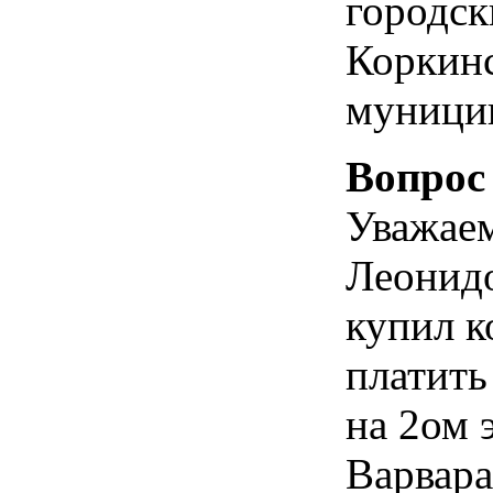
городск
Коркин
муницип
Вопрос
Уважае
Леонид
купил к
платить
на 2ом 
Варвара