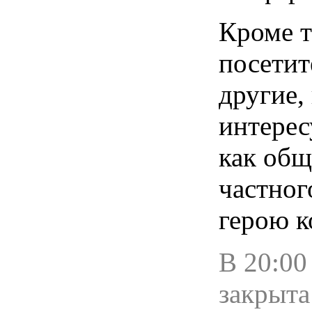
Кроме т
посетит
другие,
интере
как общ
частног
герою к
В 20:00
закрыта