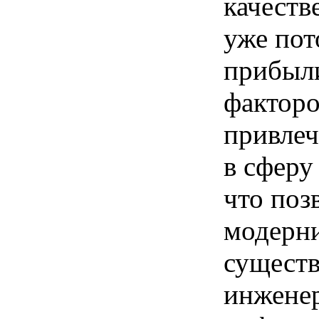
качеств
уже пот
прибыл
факторо
привлеч
в сферу
что поз
модерни
сущест
инжене