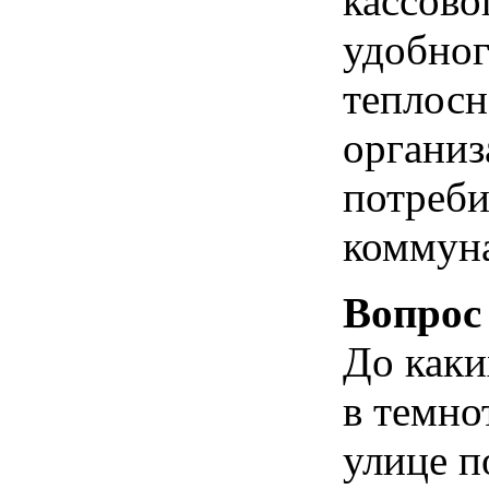
кассово
удобног
теплос
организ
потреби
коммуна
Вопрос
До каки
в темно
улице п