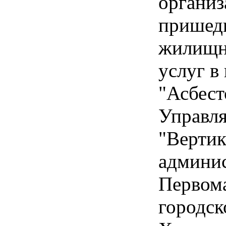
организ
пришед
жилищн
услуг в
"Асбес
Управл
"Вертик
админи
Первом
городск