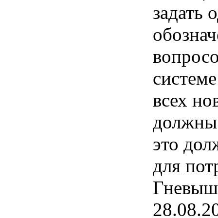
задать 
обознач
вопросо
системе
всех но
должны 
это дол
для пот
Гневыше
28.08.2