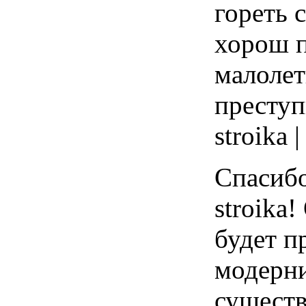
гореть 
хорош 
малоле
преступ
stroika 
Спасибо
stroika!
будет п
модерн
сущест