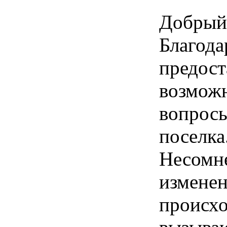
Добрый 
Благода
предос
возможн
вопрос
поселка
Несомн
изменен
происхо