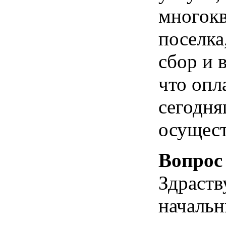
многок
поселка
сбор и 
что опла
сегодня
осущест
Вопрос
Здраств
началь