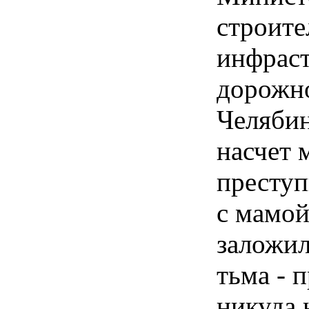
строите
инфрас
дорожно
Челябин
насчет 
преступ
с мамой
заложил
тьма - 
никуда 