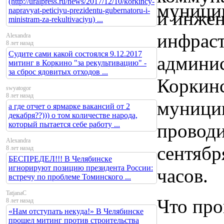
(http://uralpress.ru/news/2017/12/10/korkincy-
napravyat-peticiyu-prezidentu-gubernatoru-i-
и инже
ministram-za-rekultivaciyu) ...
инфрас
Alexandra
8 лет назад
Судите сами какой состоялся 9.12.2017
админи
митинг в Коркино "за рекультивацию" -
за сброс ядовитых отходов ...
Коркин
swyatogor
8 лет назад
муницип
а где отчет о ярмарке вакансий от 2
декабря??))) о том количестве народа,
проводи
который пытается себе работу ...
Alexandra
сентября
8 лет назад
БЕСПРЕДЕЛ!!! В Челябинске
игнорируют позицию президента России:
часов.
встречу по проблеме Томинского ...
TatjanaC
Что про
8 лет назад
«Нам отступать некуда!» В Челябинске
прошел митинг против строительства