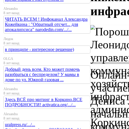
инфра
Alexandra
8 лет назад
ЧИТАТЬ ВСЕМ ! Инфоканал Александра
Кожейкина : "Обратный отсчет... для
апокалипсиса" narodedin.com/.../...
Людок
8 лет назад
в принципе - интересное решение)
OLGA
8 лет назад
Добрый день всем. Кто может помочь
Онлайн
разобраться с беспределом? У мамы в
доме по ул. Южной газовая ...
участи
Alexandra
8 лет назад
Дениса 
Здесь ВСЁ про митинг в Коркино.ВСЕ
ПОДРОБНОСТИ! activatica.org/.../...
начальн
Alexandra
8 лет назад
коммуна
uralpress.ru/.../...