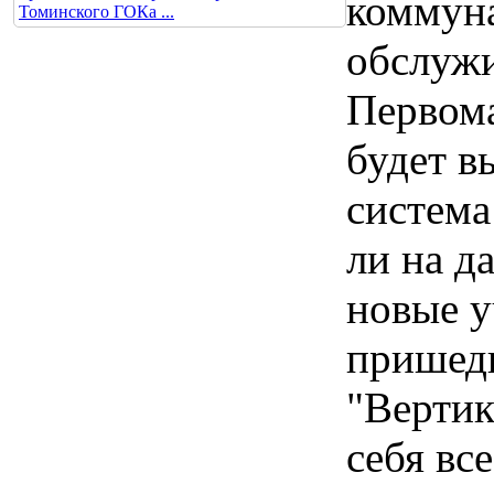
коммун
Томинского ГОКа ...
обслуж
Первома
будет в
систем
ли на д
новые у
пришед
"Вертик
себя вс