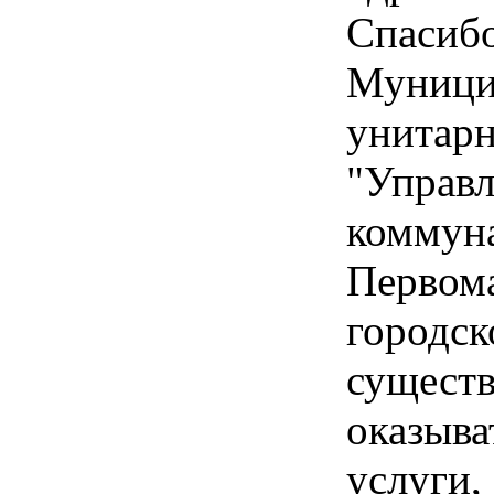
Спасибо
Муници
унитарн
"Управ
коммуна
Первом
городск
существ
оказыв
услуги,