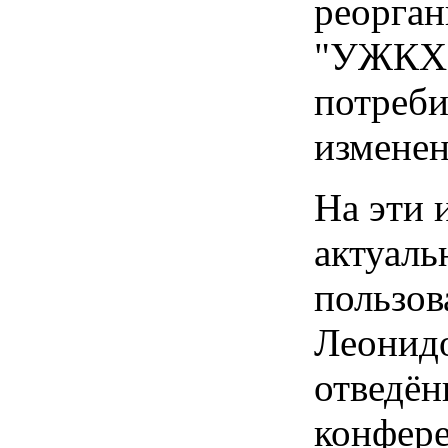
реорган
"УЖКХ"
потреби
измене
На эти 
актуаль
пользов
Леонидо
отведён
конфере