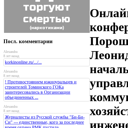
торгуют
Онлай
смертью
конфе
(наркотиками)
Порош
Посл. комментарии
Леони
Alexandra
8 лет назад
korkinonline.ru/.../...
начал
Alexandra
8 лет назад
управ
! Противостоянием южноуральцев и
строителей Томинского ГОКа
заинтересовались в Организации
комму
объединенных ...
хозяйс
Alexandra
8 лет назад
Журналисты из Русской службы "Би-Би-
инжен
Си" --- единственные, кого за последнее
время охрана РМК пустила ...