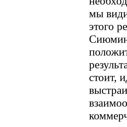
необход
мы вид
этого р
Сиюми
положи
результ
стоит, 
выстра
взаимо
коммер