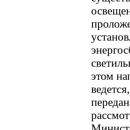
освещен
проложе
установ
энерго
светиль
этом на
ведется
передан
рассмот
Минист