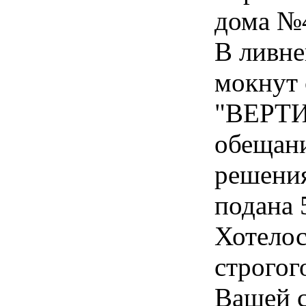
дома №
В ливн
мокнут 
"ВЕРТИ
обещани
решения
подана 
Хотелос
строгог
Вашей 