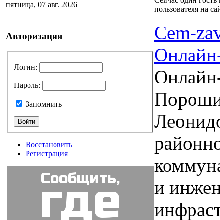
Сейчас один гость
пятница, 07 авг. 2026
пользователя на са
Cem-zav
Авторизация
Онлайн
Логин
:
Онлайн
Пароль
:
Пороши
Запомнить
Леонидо
районно
Восстановить
Регистрация
коммуна
Сообщить,
где
и инже
инфрас