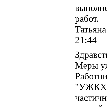
выполн
работ.
Татьяна
21:44
Здравст
Меры у
Работн
"УЖКХ"
частич