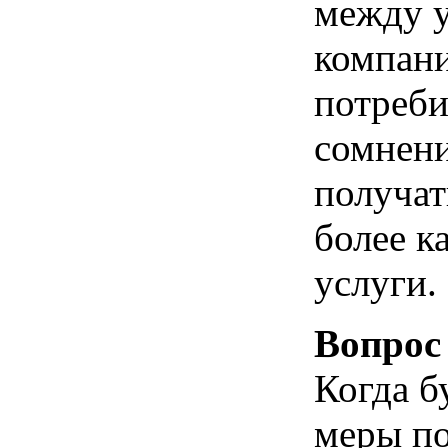
между 
компани
потреби
сомнени
получат
более к
услуги.
Вопрос
Когда б
меры по