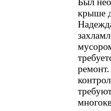
Был нео
крыше д
Надежда
захламл
мусором
требует
ремонт.
контрол
требую
многок