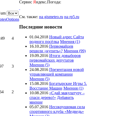
Сервис
Я
ндекс.Погода:
 Num
См. также:
на gismeteo.ru
на rp5.ru
otes
Options
Последние новости
01.04.2018
Новый адрес Сайта
249
4
родного посёлка
Мнения (1)
16.10.2016
Первомайцев
решили «купить»?
Мнения (99)
19.09.2016
Итоги довыборов
первомайских депутатов
Мнения (5)
97
3
24.08.2016
Презентация новой
управляющей компании
Мнения (5)
15.08.2016
Богатырские Игры 5.
Восстание Машин
Мнения (1)
64
2
10.08.2016
«Сдай макулатуру –
спаси дерево!»
Добавить
мнение
05.07.2016
Несокрушимая сила
cпортивного клуба «Медведь»