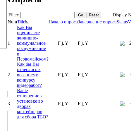
Filter:
Display
Go
Reset
Num
Title
Начало опроса
Завершение опроса
Status
V
Как Вы
оцениваете
жилищно-
1
коммунальное
F j, Y
F j, Y
обслуживание
в
Первомайском?
Как бы Вы
отнеслись к
2
весеннему
F j, Y
F j, Y
конкурсу
видеоработ?
Ваше
отношение к
установке во
3
F j, Y
F j, Y
дворах
контейнеров
для сбора ТБО?