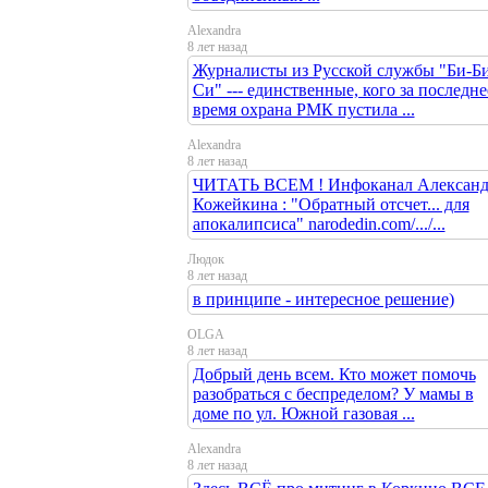
Alexandra
8 лет назад
Журналисты из Русской службы "Би-Би
Си" --- единственные, кого за последне
время охрана РМК пустила ...
Alexandra
8 лет назад
ЧИТАТЬ ВСЕМ ! Инфоканал Александ
Кожейкина : "Обратный отсчет... для
апокалипсиса" narodedin.com/.../...
Людок
8 лет назад
в принципе - интересное решение)
OLGA
8 лет назад
Добрый день всем. Кто может помочь
разобраться с беспределом? У мамы в
доме по ул. Южной газовая ...
Alexandra
8 лет назад