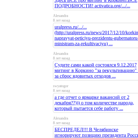
Здесь ВСЁ про митинг в Коркино.ВСЕ
ПОДРОБНОСТИ! activatica.org/.../...
Alexandra
8 лет назад
uralpress.ru/.../...
(http://uralpress.ru/news/2017/12/10/korki
napravyat-peticiyu-prezidentu-gubernatoru-
ministram-za-rekultivaciyu) ...
Alexandra
8 лет назад
Судите сами какой состоялся 9.12.2017
митинг в Коркино "за рекультивацию" 
за сброс ядовитых отходов ...
swyatogor
8 лет назад
а где отчет о ярмарке вакансий от 2
декабря??))) о том количестве народа,
который пытается себе работу ...
Alexandra
8 лет назад
БЕСПРЕДЕЛ!!! В Челябинске
игнорируют позицию президента Росс