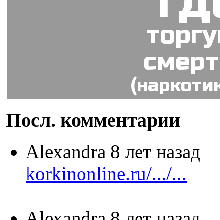
гд
торг
смер
(наркоти
Посл. комментарии
Alexandra
8 лет назад
korkinonline.ru/.../...
Alexandra
8 лет назад