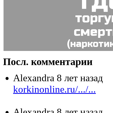
гд
торг
смер
(наркоти
Посл. комментарии
Alexandra
8 лет назад
korkinonline.ru/.../...
Alexandra
8 лет назад