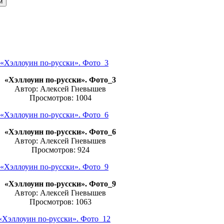
«Хэллоуин по-русски». Фото_3
Автор: Алексей Гневышев
Просмотров: 1004
«Хэллоуин по-русски». Фото_6
Автор: Алексей Гневышев
Просмотров: 924
«Хэллоуин по-русски». Фото_9
Автор: Алексей Гневышев
Просмотров: 1063