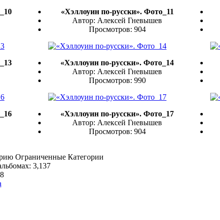
о_10
«Хэллоуин по-русски». Фото_11
Автор: Алексей Гневышев
Просмотров: 904
о_13
«Хэллоуин по-русски». Фото_14
Автор: Алексей Гневышев
Просмотров: 990
о_16
«Хэллоуин по-русски». Фото_17
Автор: Алексей Гневышев
Просмотров: 904
Ограниченные Категории
льбомах: 3,137
48
а