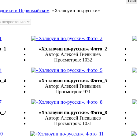
здники в Первомайском
«Хэллоуин по-русски»
о_1
«Хэллоуин по-русски». Фото_2
Автор: Алексей Гневышев
Просмотров: 1032
о_4
«Хэллоуин по-русски». Фото_5
Автор: Алексей Гневышев
Просмотров: 971
о_7
«Хэллоуин по-русски». Фото_8
Автор: Алексей Гневышев
Просмотров: 1031