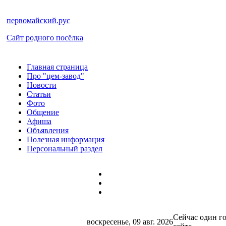
первомайский.рус
Сайт родного посёлка
Главная страница
Про "цем-завод"
Новости
Статьи
Фото
Общение
Афиша
Объявления
Полезная информация
Персональный раздел
Сейчас один го
воскресенье, 09 авг. 2026