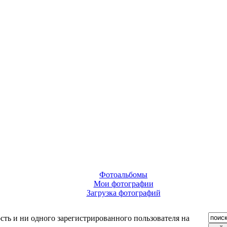
Фотоальбомы
Мои фотографии
Загрузка фотографий
сть и ни одного зарегистрированного пользователя на