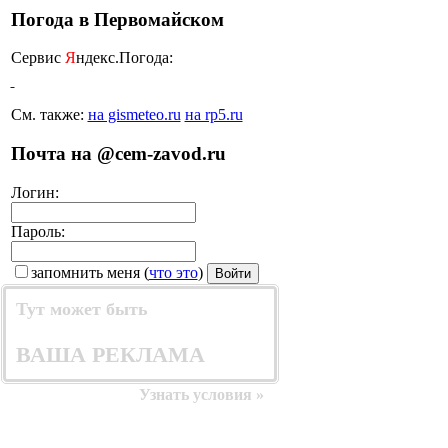
Погода в Первомайском
Сервис
Я
ндекс.Погода:
с
См. также:
на gismeteo.ru
на rp5.ru
Почта на @cem-zavod.ru
Логин:
Пароль:
запомнить меня
(
что это
)
Тут может быть
ВАША РЕКЛАМА
Узнать условия »