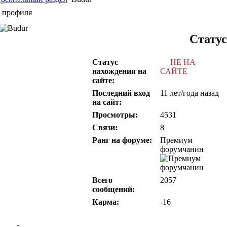
а профиля
Стату
Статус
НЕ НА
нахождения на
САЙТЕ
сайте:
Последний вход
11 лет/года назад
на сайт:
Просмотры:
4531
Связи:
8
Ранг на форуме:
Премиум
форумчанин
Всего
2057
сообщений:
Карма:
-16
-