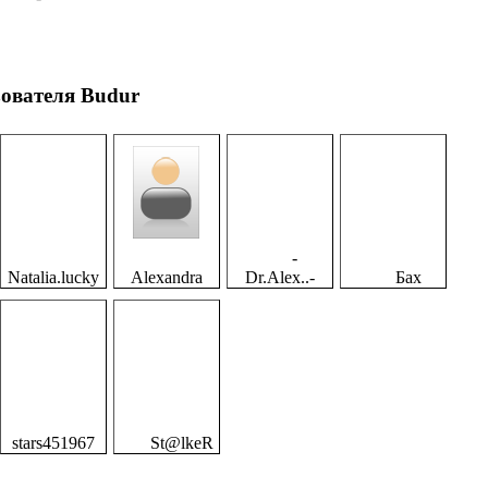
зователя Budur
-
Natalia.lucky
Alexandra
Dr.Alex..-
Бах
stars451967
St@lkeR