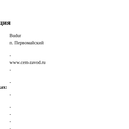
ция
Budur
п. Первомайский
-
www.cem-zavod.ru
-
-
ах:
-
-
-
-
-