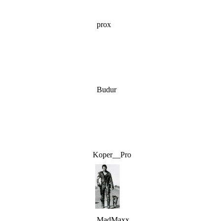
prox
Budur
Koper__Pro
MadMaxx