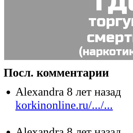
гд
торг
смер
(наркоти
Посл. комментарии
Alexandra
8 лет назад
korkinonline.ru/.../...
Alexandra
8 лет назад