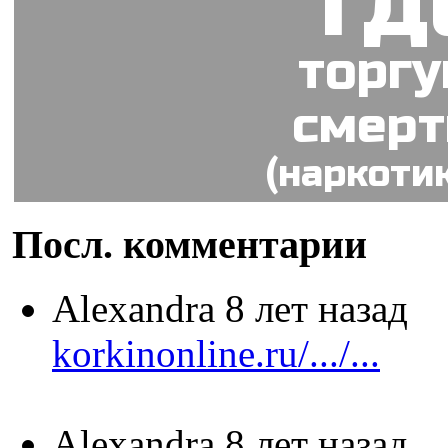
гд
торг
смер
(наркоти
Посл. комментарии
Alexandra
8 лет назад
korkinonline.ru/.../...
Alexandra
8 лет назад