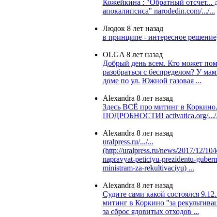
Кожейкина : "Обратный отсчет... 
апокалипсиса" narodedin.com/.../...
Людок
8 лет назад
в принципе - интересное решение
OLGA
8 лет назад
Добрый день всем. Кто может по
разобраться с беспределом? У мам
доме по ул. Южной газовая ...
Alexandra
8 лет назад
Здесь ВСЁ про митинг в Коркин
ПОДРОБНОСТИ! activatica.org/.../.
Alexandra
8 лет назад
uralpress.ru/.../...
(http://uralpress.ru/news/2017/12/10/
napravyat-peticiyu-prezidentu-gubern
ministram-za-rekultivaciyu) ...
Alexandra
8 лет назад
Судите сами какой состоялся 9.12
митинг в Коркино "за рекультива
за сброс ядовитых отходов ...