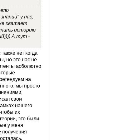
 что
знаний" у нас,
 не хватает
мнить историю
)))) А тут -
также нет когда
, но это нас не
етенты асболютно
оторые
претендуем на
нного, мы просто
мнениями,
исал свои
рамках нашего
 чтобы их
теории, это были
ые у меня
е получения
 осталась.