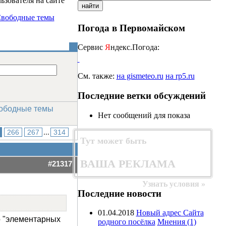
ьзователя на сайте
вободные темы
Погода в Первомайском
Сервис
Я
ндекс.Погода:
См. также:
на gismeteo.ru
на rp5.ru
Последние ветки обсуждений
ободные темы
Нет сообщений для показа
266
267
...
314
Тут может быть
ВАША РЕКЛАМА
#21317
Узнать условия »
Последние новости
01.04.2018
Новый адрес Сайта
о "элементарных
родного посёлка
Мнения (1)