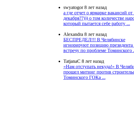
swyatogor
8 лет назад
а где отчет о ярмарке вакансий от 
декабря??))) о том количестве нар
который пытается себе работу ...
Alexandra
8 лет назад
БЕСПРЕДЕЛ!!! В Челябинске
игнорируют позицию президента 
встречу по проблеме Томинского .
TatjanaC
8 лет назад
«Нам отступать некуда!» В Челяб
прошел митинг против строитель
Томинского ГОКа ...