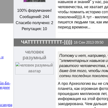
навыков и знаний" у нас, р
ВНЕ САЙТА
человечества, не хватает да
100% форумчанин!
чтобы помнить историю сот
Сообщений: 244
поколений)))) А тут - милли
пишется людьми так, как и
Спасибо получено: 2
период времени...
Репутация: 10
ЧАТТТТТТТТТТТТ-)))))
16 Сен 2013 09:50
человек
Потому и нет, например,
разумный
 и
"элементарных навыков и 
развитого человечества,
даже для того, чтобы по
сотни последних поколени
Би-Би-
А про Археологию вы не 
леднее
планета, как огромная фот
прошедших миллионов лет,
информация на этой фото
закодирована. Чем дальше 
сандра