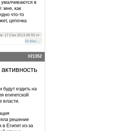
 умалчиваются в
: мне, как
идно что-то
жет, цепочка
: 17 Сен 2013 06:55 от
-
Dr.Alex..-
.
ОТВЕТ
ЦИТАТА
#21352
 активность
 будут ездить на
ля египетской
е власти.
ация
няла решение
 в Египет из-за