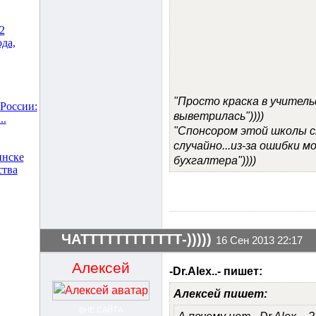
2
ода,
"Просто краска в учитель
России:
выветрилась"))))
..
"Спонсором этой школы 
случайно...из-за ошибки м
инске
бухгалтера"))))
ства
ЧАТТТТТТТТТТТТ-)))))
16 Сен 2013 22:17
Алексей
-Dr.Alex..- пишет:
Алексей пишет:
ВНЕ САЙТА