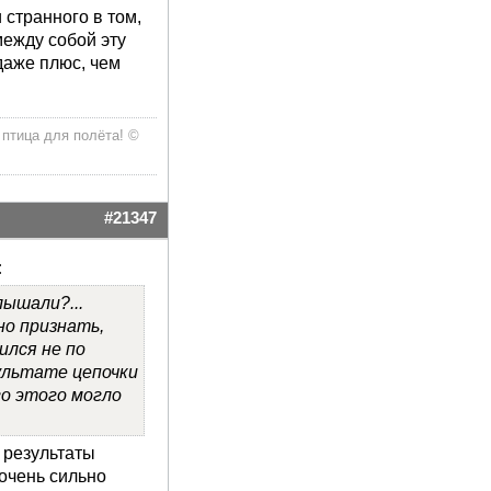
 странного в том,
ежду собой эту
даже плюс, чем
 птица для полёта! ©
ОТВЕТ
ЦИТАТА
#21347
:
лышали?...
но признать,
ился не по
зультате цепочки
го этого могло
 результаты
 очень сильно