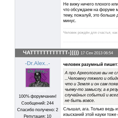
Не вижу ничего плохого или
что обсуждаем на форуме м
тему, пожалуй, это больше 
минус.
Человек рождён для счастья, как
ЧАТТТТТТТТТТТТ-)))))
17 Сен 2013 06:54
-Dr.Alex..-
человек разумный пишет
А про Археологию вы не с
...Человеку тяжело и обид
что и Земля и он сам появ
чьему-то замыслу, а в ре
ВНЕ САЙТА
случайных событий и все
100% форумчанин!
не быть вовсе.
Сообщений: 244
Слышал, ага. Только ведь и
Спасибо получено: 2
изысканий этой науки тоже
Репутация: 10