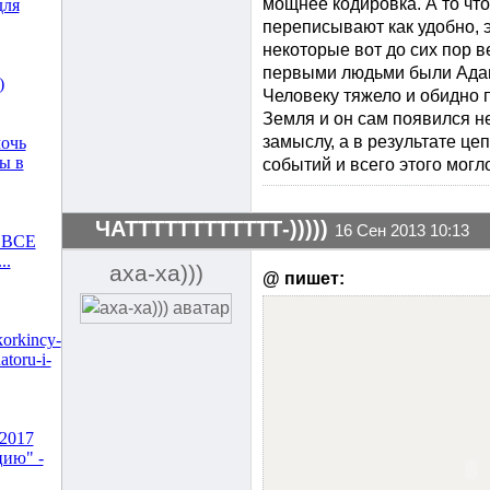
мощнее кодировка. А то чт
для
переписывают как удобно, э
некоторые вот до сих пор ве
первыми людьми были Адам
)
Человеку тяжело и обидно п
Земля и он сам появился не
замыслу, а в результате це
мочь
ы в
событий и всего этого могл
ЧАТТТТТТТТТТТТ-)))))
16 Сен 2013 10:13
о.ВСЕ
..
аха-ха)))
@ пишет:
korkincy-
atoru-i-
.2017
цию" -