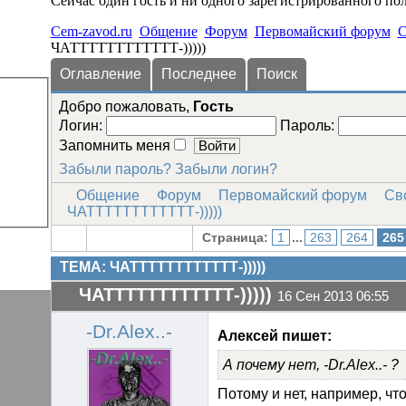
Сейчас один гость и ни одного зарегистрированного пол
Cem-zavod.ru
Общение
Форум
Первомайский форум
С
ЧАТТТТТТТТТТТТ-)))))
Оглавление
Последнее
Поиск
Добро пожаловать,
Гость
Логин:
Пароль:
Запомнить меня
Забыли пароль?
Забыли логин?
Общение
Форум
Первомайский форум
Св
ЧАТТТТТТТТТТТТ-)))))
Страница:
1
...
263
264
265
ОТВ. В ТЕМЕ
ТЕМА: ЧАТТТТТТТТТТТТ-)))))
ЧАТТТТТТТТТТТТ-)))))
16 Сен 2013 06:55
-Dr.Alex..-
Алексей пишет:
А почему нет, -Dr.Alex..- ?
Потому и нет, например, чт