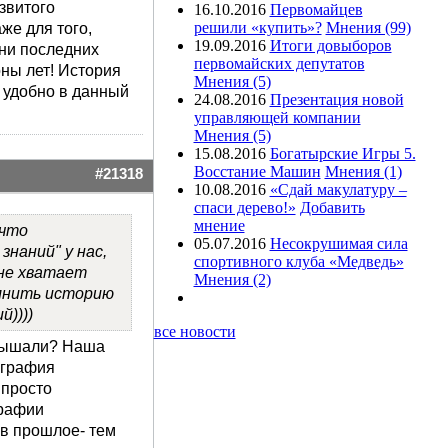
азвитого
16.10.2016
Первомайцев
решили «купить»?
Мнения (99)
же для того,
19.09.2016
Итоги довыборов
ни последних
первомайских депутатов
оны лет! История
Мнения (5)
м удобно в данный
24.08.2016
Презентация новой
управляющей компании
Мнения (5)
ОТВЕТ
ЦИТАТА
15.08.2016
Богатырские Игры 5.
Восстание Машин
Мнения (1)
#21318
10.08.2016
«Сдай макулатуру –
спаси дерево!»
Добавить
мнение
 что
05.07.2016
Несокрушимая сила
знаний" у нас,
cпортивного клуба «Медведь»
 не хватает
Мнения (2)
мнить историю
й))))
все новости
слышали? Наша
ография
 просто
графии
в прошлое- тем