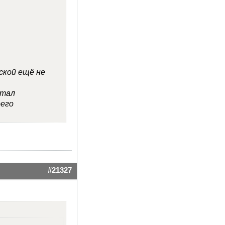
ской ещё не
стал
оего
ОТВЕТ
ЦИТАТА
#21327