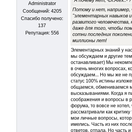
А почему нет, -Dr.Alex..- ?
Administrator
Потому и нет, например,
Сообщений: 4205
"элементарных навыков и 
Спасибо получено:
развитого человечества,
137
даже для того, чтобы по
Репутация: 556
сотни последних поколений
миллионы лет!
Элементарных знаний у нас 
мы обсуждаем и другие темы
останавливает) Мы некомп
в очень многих вопросах, к
обсуждаем... Но мы же не 
статус 100% истины изложе
общаемся, обмениваемся 
высказываниями. Когда я п
соображения и вопросы в 
форума, то вовсе не хотел,
рассматривали как критику 
мои личные вопросы, котор
имелись. Часть из них посл
ответов, отпала. Но часть и