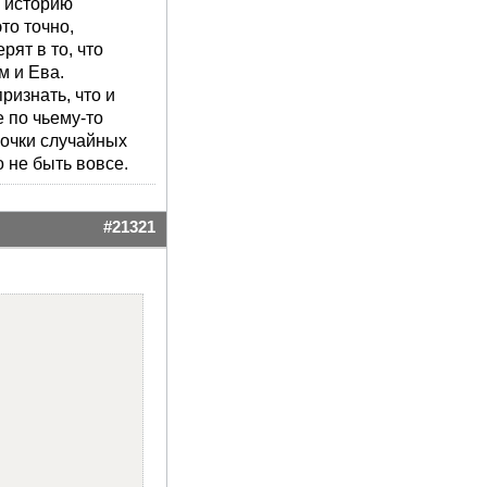
о историю
то точно,
рят в то, что
 и Ева.
ризнать, что и
 по чьему-то
почки случайных
о не быть вовсе.
ОТВЕТ
ЦИТАТА
#21321